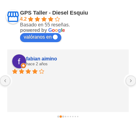
GPS Taller - Diesel Esquiu
4.2
Basado en 55 reseñas.
powered by
G
o
o
g
l
e
valóranos en
fabian aimino
hace 2 años